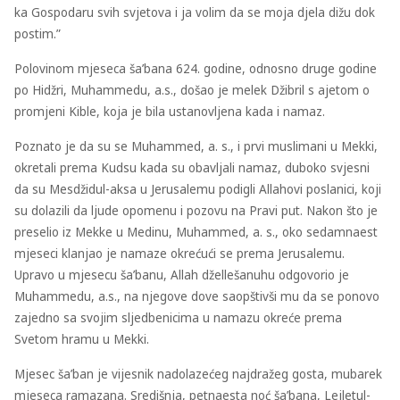
ka Gospodaru svih svjetova i ja volim da se moja djela dižu dok
postim.”
Polovinom mjeseca ša’bana 624. godine, odnosno druge godine
po Hidžri, Muhammedu, a.s., došao je melek Džibril s ajetom o
promjeni Kible, koja je bila ustanovljena kada i namaz.
Poznato je da su se Muhammed, a. s., i prvi muslimani u Mekki,
okretali prema Kudsu kada su obavljali namaz, duboko svjesni
da su Mesdžidul-aksa u Jerusalemu podigli Allahovi poslanici, koji
su dolazili da ljude opomenu i pozovu na Pravi put. Nakon što je
preselio iz Mekke u Medinu, Muhammed, a. s., oko sedamnaest
mjeseci klanjao je namaze okrećući se prema Jerusalemu.
Upravo u mjesecu ša’banu, Allah džellešanuhu odgovorio je
Muhammedu, a.s., na njegove dove saopštivši mu da se ponovo
zajedno sa svojim sljedbenicima u namazu okreće prema
Svetom hramu u Mekki.
Mjesec ša’ban je vijesnik nadolazećeg najdražeg gosta, mubarek
mjeseca ramazana. Središnja, petnaesta noć ša’bana, Lejletul-