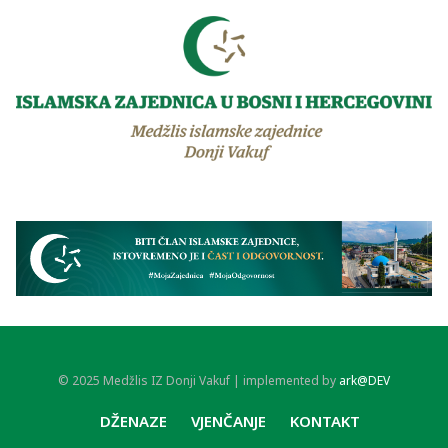
© 2025 Medžlis IZ Donji Vakuf | implemented by
ark@DEV
DŽENAZE
VJENČANJE
KONTAKT