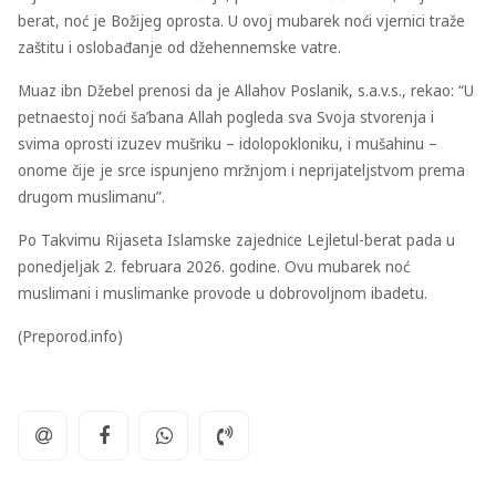
berat, noć je Božijeg oprosta. U ovoj mubarek noći vjernici traže
zaštitu i oslobađanje od džehennemske vatre.
Muaz ibn Džebel prenosi da je Allahov Poslanik, s.a.v.s., rekao: “U
petnaestoj noći ša’bana Allah pogleda sva Svoja stvorenja i
svima oprosti izuzev mušriku – idolopokloniku, i mušahinu –
onome čije je srce ispunjeno mržnjom i neprijateljstvom prema
drugom muslimanu”.
Po Takvimu Rijaseta Islamske zajednice Lejletul-berat pada u
ponedjeljak 2. februara 2026. godine. Ovu mubarek noć
muslimani i muslimanke provode u dobrovoljnom ibadetu.
(Preporod.info)