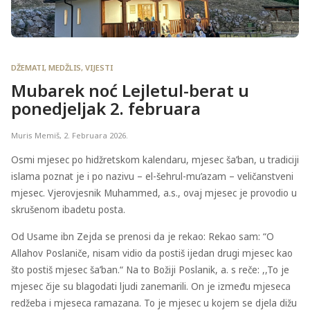
DŽEMATI
,
MEDŽLIS
,
VIJESTI
Mubarek noć Lejletul-berat u
ponedjeljak 2. februara
Muris Memiš
,
2. Februara 2026.
Osmi mjesec po hidžretskom kalendaru, mjesec ša’ban, u tradiciji
islama poznat je i po nazivu – el-šehrul-mu’azam – veličanstveni
mjesec. Vjerovjesnik Muhammed, a.s., ovaj mjesec je provodio u
skrušenom ibadetu posta.
Od Usame ibn Zejda se prenosi da je rekao: Rekao sam: “O
Allahov Poslaniče, nisam vidio da postiš ijedan drugi mjesec kao
što postiš mjesec ša’ban.“ Na to Božiji Poslanik, a. s reče: ,,To je
mjesec čije su blagodati ljudi zanemarili. On je između mjeseca
redžeba i mjeseca ramazana. To je mjesec u kojem se djela dižu