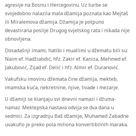
agresije na Bosnu i Hercegovinu. Uz turbe se
svojedobno nalazila mala džamija poznata kao Mejtaš
ili Miralemova džamija. Džamija je potpuno
devastirana poslije Drugog svjetskog rata i nikada nije
obnovljena.
Dosadašnji imami, hatibi i muallimi u džematu bili su:
Naim ef. Hadžiabdić, hfz. Zakir ef. Kaniza, Mehmed ef.
Jakubović, Zijad ef. Delić i hfz. Almir ef. Duranović.
Vakufsku imovinu džemata čine džamija, mekteb,
imamska kuća, nekretnine, njive, livade i mezarje.
U džamiji se klanjaju svi dnevni namazi i džuma-
namaz. Mektepska nastava odvija se dva dana u
sedmici. Za izgradnju Baš džamije, Muhamed Zabadne
uvakufio je preko pola miliona konvertibilnih maraka.