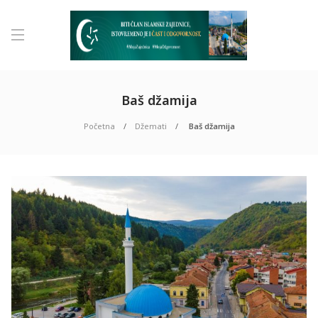
Baš džamija
Početna
Džemati
Baš džamija