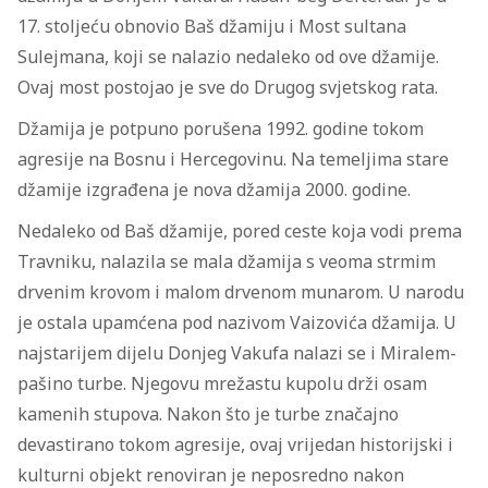
17. stoljeću obnovio Baš džamiju i Most sultana
Sulejmana, koji se nalazio nedaleko od ove džamije.
Ovaj most postojao je sve do Drugog svjetskog rata.
Džamija je potpuno porušena 1992. godine tokom
agresije na Bosnu i Hercegovinu. Na temeljima stare
džamije izgrađena je nova džamija 2000. godine.
Nedaleko od Baš džamije, pored ceste koja vodi prema
Travniku, nalazila se mala džamija s veoma strmim
drvenim krovom i malom drvenom munarom. U narodu
je ostala upamćena pod nazivom Vaizovića džamija. U
najstarijem dijelu Donjeg Vakufa nalazi se i Miralem-
pašino turbe. Njegovu mrežastu kupolu drži osam
kamenih stupova. Nakon što je turbe značajno
devastirano tokom agresije, ovaj vrijedan historijski i
kulturni objekt renoviran je neposredno nakon