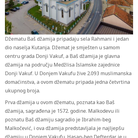
Džematu Baš džamija pripadaju sela Rahmani i jedan
dio naselja Kutanja. Džemat je smješten u samom
centru grada Donji Vakuf, a Baš džamija je glavna
džamija na području Medžlisa Islamske zajednice
Donji Vakuf. U Donjem Vakufu žive 2.093 muslimanska
domaćinstva, a ovom džematu pripada jedna četvrtina
ukupnog broja.
Prva džamija u ovom džematu, poznata kao Baš
džamija, sagrađena je 1572. godine. Malkodevu ili
poznatu Baš džamiju sagradio je Ibrahim-beg
Malkočević, i ova džamija predstavljala je najljepšu
džamiju u Donjem Vakufu. Hasan-beg Defterdar je u