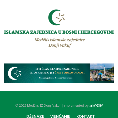
© 2025 Medžlis IZ Donji Vakuf | implemented by
ark@DEV
DŽENAZE
VJENČANJE
KONTAKT