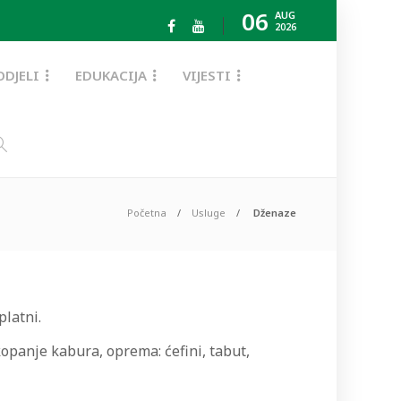
06
AUG
2026
ODJELI
EDUKACIJA
VIJESTI
Početna
Usluge
Dženaze
latni.
opanje kabura, oprema: ćefini, tabut,