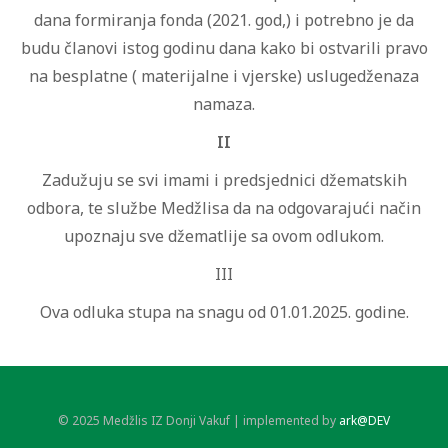
dana formiranja fonda (2021. god,) i potrebno je da
budu članovi istog godinu dana kako bi ostvarili pravo
na besplatne ( materijalne i vjerske) uslugedženaza
namaza.
II
Zadužuju se svi imami i predsjednici džematskih
odbora, te službe Medžlisa da na odgovarajući način
upoznaju sve džematlije sa ovom odlukom.
III
Ova odluka stupa na snagu od 01.01.2025. godine.
© 2025 Medžlis IZ Donji Vakuf | implemented by
ark@DEV