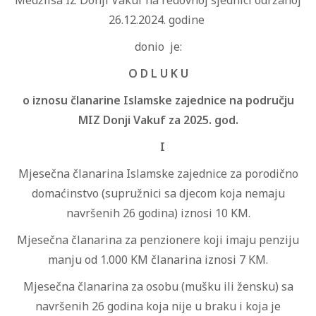
Medžlisa IZ Donji Vakuf na redovnoj sjednici održanoj
26.12.2024. godine
donio je:
O D L U K U
o iznosu članarine Islamske zajednice na području
MIZ Donji Vakuf za 2025. god.
I
Mjesečna članarina Islamske zajednice za porodično
domaćinstvo (supružnici sa djecom koja nemaju
navršenih 26 godina) iznosi 10 KM.
Mjesečna članarina za penzionere koji imaju penziju
manju od 1.000 KM članarina iznosi 7 KM.
Mjesečna članarina za osobu (mušku ili žensku) sa
navršenih 26 godina koja nije u braku i koja je