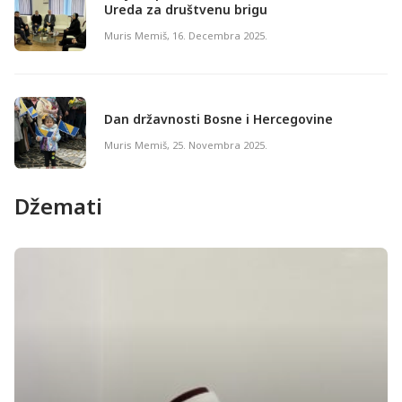
Ureda za društvenu brigu
Muris Memiš
,
16. Decembra 2025.
Dan državnosti Bosne i Hercegovine
Muris Memiš
,
25. Novembra 2025.
Džemati