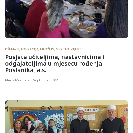
DŽEMATI
,
EDUKACIJA
,
MEDŽLIS
,
MEKTEB
,
VIJESTI
Posjeta učiteljima, nastavnicima i
odgajateljima u mjesecu rođenja
Poslanika, a.s.
Muris Memiš
,
29. Septembra 2025.