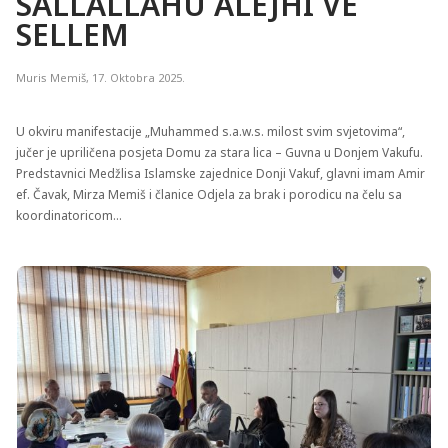
SALLALLAHU ALEJHI VE
SELLEM
Muris Memiš
,
17. Oktobra 2025.
U okviru manifestacije „Muhammed s.a.w.s. milost svim svjetovima“,
jučer je upriličena posjeta Domu za stara lica – Guvna u Donjem Vakufu.
Predstavnici Medžlisa Islamske zajednice Donji Vakuf, glavni imam Amir
ef. Čavak, Mirza Memiš i članice Odjela za brak i porodicu na čelu sa
koordinatoricom…