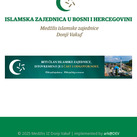
© 2025 Medžlis IZ Donji Vakuf | implemented by
ark@DEV