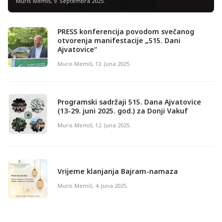
Muris Memiš
,
9. Septembra 2025.
PRESS konferencija povodom svečanog
otvorenja manifestacije „515. Dani
Ajvatovice“
Muris Memiš
,
12. Juna 2025.
Programski sadržaji 515. Dana Ajvatovice
(13-29. juni 2025. god.) za Donji Vakuf
Muris Memiš
,
12. Juna 2025.
Vrijeme klanjanja Bajram-namaza
Muris Memiš
,
4. Juna 2025.