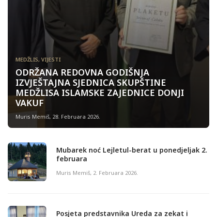
MEDŽLIS
,
VIJESTI
ODRŽANA REDOVNA GODIŠNJA
IZVJEŠTAJNA SJEDNICA SKUPŠTINE
MEDŽLISA ISLAMSKE ZAJEDNICE DONJI
VAKUF
Muris Memiš
,
28. Februara 2026.
Mubarek noć Lejletul-berat u ponedjeljak 2.
februara
Muris Memiš
,
2. Februara 2026.
Posjeta predstavnika Ureda za zekat i