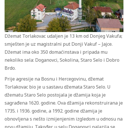
Džemat Torlakovac udaljen je 13 km od Donjeg Vakufa;
smješten je uz magistralni put Donji Vakuf – Jajce.
Džemat ima oko 350 domaćinstava i pripada mu
nekoliko sela: Doganovci, Sokolina, Staro Selo i Dobro
Brdo.
Prije agresije na Bosnu i Hercegovinu, džemat
Torlakovac bio je u sastavu džemata Staro Selo. U
džematu Staro Selo postojala je džamija koja je
sagrađena 1620. godine. Ova džamija rekonstruirana je
1735. i 1936. godine, a 1992. godine džamija je
obnovljena s nešto izmijenjenim izgledom u odnosu na
prvu džamiju. Također, u selu Doganovci nalazila se