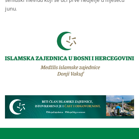
šehidski mevlud koji se uči prve nedjelje u mjesecu
junu.