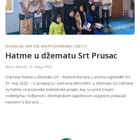
EDUKACIJA
,
MEKTEB
,
NEKATEGORISANO
,
VIJESTI
Hatme u džematu Srt Prusac
Muris Memiš
,
31. Maja 2025.
Održane hatme u džematu Srt – Radost Kur’ana u srcima najmlađih Srt,
31. maj 2025. – U prelijepoj i svečanoj atmosferi, u džematu Srt održane
su hatme za polaznike mektebske pouke, koji su pred svojim
roditeljima, rodbinom i džematskom zajednicom uspješno pokazali
naučeno iz Kur’ana....