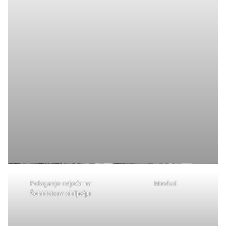
Polaganje cvijeća na
Mevlud
Šehidskom obilježju