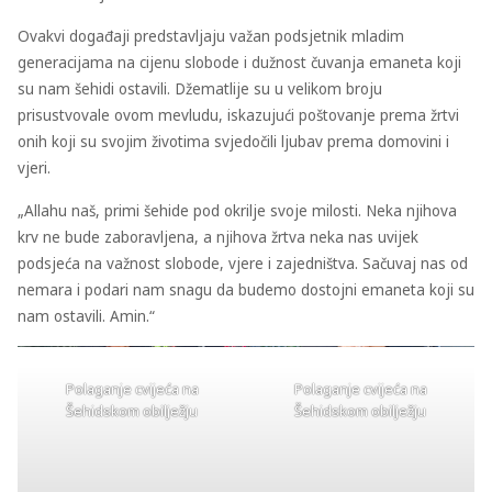
Ovakvi događaji predstavljaju važan podsjetnik mladim
generacijama na cijenu slobode i dužnost čuvanja emaneta koji
su nam šehidi ostavili. Džematlije su u velikom broju
prisustvovale ovom mevludu, iskazujući poštovanje prema žrtvi
onih koji su svojim životima svjedočili ljubav prema domovini i
vjeri.
„Allahu naš, primi šehide pod okrilje svoje milosti. Neka njihova
krv ne bude zaboravljena, a njihova žrtva neka nas uvijek
podsjeća na važnost slobode, vjere i zajedništva. Sačuvaj nas od
nemara i podari nam snagu da budemo dostojni emaneta koji su
nam ostavili. Amin.“
Polaganje cvijeća na
Polaganje cvijeća na
Šehidskom obilježju
Šehidskom obilježju