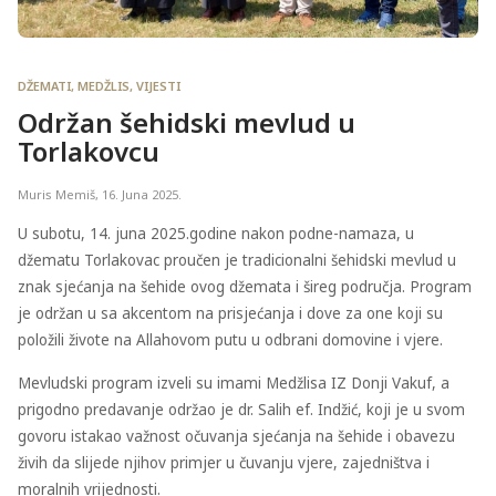
DŽEMATI
,
MEDŽLIS
,
VIJESTI
Održan šehidski mevlud u
Torlakovcu
Muris Memiš
,
16. Juna 2025.
U subotu, 14. juna 2025.godine nakon podne-namaza, u
džematu Torlakovac proučen je tradicionalni šehidski mevlud u
znak sjećanja na šehide ovog džemata i šireg područja. Program
je održan u sa akcentom na prisjećanja i dove za one koji su
položili živote na Allahovom putu u odbrani domovine i vjere.
Mevludski program izveli su imami Medžlisa IZ Donji Vakuf, a
prigodno predavanje održao je dr. Salih ef. Indžić, koji je u svom
govoru istakao važnost očuvanja sjećanja na šehide i obavezu
živih da slijede njihov primjer u čuvanju vjere, zajedništva i
moralnih vrijednosti.