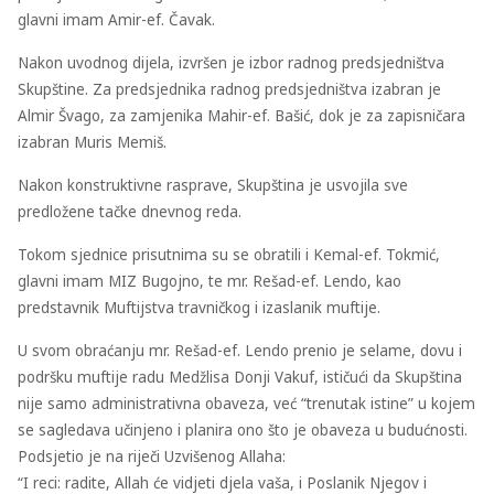
glavni imam Amir-ef. Čavak.
Nakon uvodnog dijela, izvršen je izbor radnog predsjedništva
Skupštine. Za predsjednika radnog predsjedništva izabran je
Almir Švago, za zamjenika Mahir-ef. Bašić, dok je za zapisničara
izabran Muris Memiš.
Nakon konstruktivne rasprave, Skupština je usvojila sve
predložene tačke dnevnog reda.
Tokom sjednice prisutnima su se obratili i Kemal-ef. Tokmić,
glavni imam MIZ Bugojno, te mr. Rešad-ef. Lendo, kao
predstavnik Muftijstva travničkog i izaslanik muftije.
U svom obraćanju mr. Rešad-ef. Lendo prenio je selame, dovu i
podršku muftije radu Medžlisa Donji Vakuf, ističući da Skupština
nije samo administrativna obaveza, već “trenutak istine” u kojem
se sagledava učinjeno i planira ono što je obaveza u budućnosti.
Podsjetio je na riječi Uzvišenog Allaha:
“I reci: radite, Allah će vidjeti djela vaša, i Poslanik Njegov i