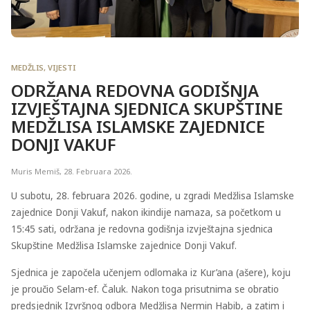
MEDŽLIS
,
VIJESTI
ODRŽANA REDOVNA GODIŠNJA
IZVJEŠTAJNA SJEDNICA SKUPŠTINE
MEDŽLISA ISLAMSKE ZAJEDNICE
DONJI VAKUF
Muris Memiš
,
28. Februara 2026.
U subotu, 28. februara 2026. godine, u zgradi Medžlisa Islamske
zajednice Donji Vakuf, nakon ikindije namaza, sa početkom u
15:45 sati, održana je redovna godišnja izvještajna sjednica
Skupštine Medžlisa Islamske zajednice Donji Vakuf.
Sjednica je započela učenjem odlomaka iz Kur’ana (ašere), koju
je proučio Selam-ef. Čaluk. Nakon toga prisutnima se obratio
predsjednik Izvršnog odbora Medžlisa Nermin Habib, a zatim i