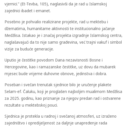
vjernici.” (Et-Tevba, 105), naglasivši da je rad u Islamskoj
zajednici ibadet i emanet.
Posebno je pohvalio realizirane projekte, rad u mektebu i
džematima, humanitarne aktivnosti te institucionalno jačanje
Medžlisa. Istakao je i značaj projekta izgradnje Islamskog centra,
naglašavajući da to nije samo građevina, već trajni vakuf i simbol
vizije za buduće generacije.
Uputio je čestitke povodom Dana nezavisnosti Bosne i
Hercegovine, kao i ramazanske čestitke, uz dovu da mubarek
mjesec bude vrijeme duhovne obnove, jedinstva i dobra.
Poseban i svečan trenutak sjednice bilo je uručenje plakete
Selam-ef. Čaluku, koji je proglašen najboljim mualimom Medžlisa
za 2025. godinu, kao priznanje za njegov predan rad i ostvarene
rezultate u mektebskoj pouci.
Sjednica je protekla u radnoj i svečanoj atmosferi, uz izraženo
zajedništvo i opredijeljenost za daljnje unapređenje rada