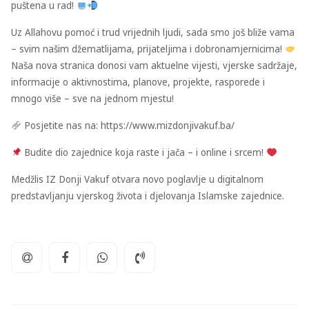
puštena u rad!
Uz Allahovu pomoć i trud vrijednih ljudi, sada smo još bliže vama
– svim našim džematlijama, prijateljima i dobronamjernicima!
Naša nova stranica donosi vam aktuelne vijesti, vjerske sadržaje,
informacije o aktivnostima, planove, projekte, rasporede i
mnogo više – sve na jednom mjestu!
Posjetite nas na: https://www.mizdonjivakuf.ba/
Budite dio zajednice koja raste i jača – i online i srcem!
Medžlis IZ Donji Vakuf otvara novo poglavlje u digitalnom
predstavljanju vjerskog života i djelovanja Islamske zajednice.