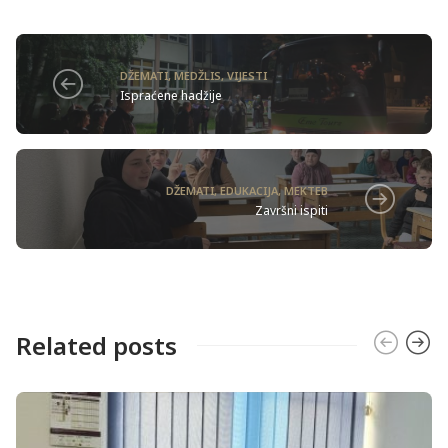
DŽEMATI
,
MEDŽLIS
,
VIJESTI
Ispraćene hadžije
DŽEMATI
,
EDUKACIJA
,
MEKTEB
Završni ispiti
Related posts