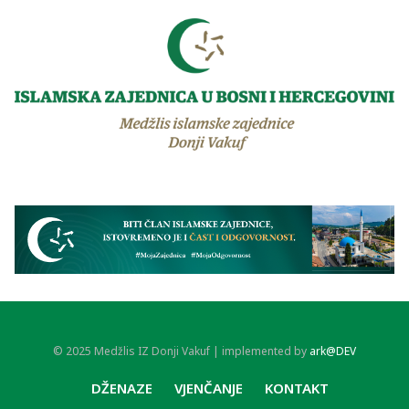
© 2025 Medžlis IZ Donji Vakuf | implemented by
ark@DEV
DŽENAZE
VJENČANJE
KONTAKT